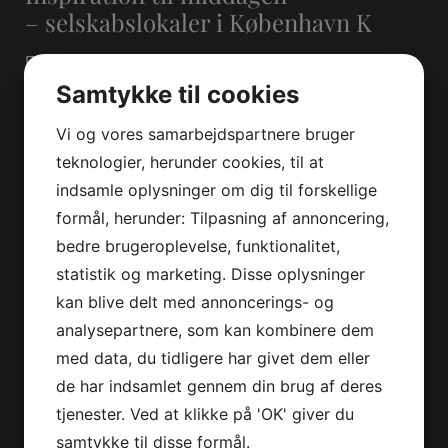
– selskabslokaler i København K
Efter jeres ønsker kreerer vi traditionelle retter, som
serveres på flotanrettede tallerkener eller fade. Vores
Samtykke til cookies
signaturmad er stegt flæsk og andesteg, men vi laver
Vi og vores samarbejdspartnere bruger
også mange skønne retter som søtunge med ærtepuré,
kapers, kartofler og brunet smør. Til livsnyderen har vi
teknologier, herunder cookies, til at
Gateau Marcel, en delikat fransk chokoladekage, som er
indsamle oplysninger om dig til forskellige
små syndige mundfulde og indbegrebet af fransk
formål, herunder: Tilpasning af annoncering,
gastronomi. Er munden ikke allerede ved at løbe i vand,
bedre brugeroplevelse, funktionalitet,
kan du finde mere inspiration til dit arrangement i vores
statistik og marketing. Disse oplysninger
menukort
.
kan blive delt med annoncerings- og
analysepartnere, som kan kombinere dem
med data, du tidligere har givet dem eller
de har indsamlet gennem din brug af deres
tjenester. Ved at klikke på 'OK' giver du
samtykke til disse formål.