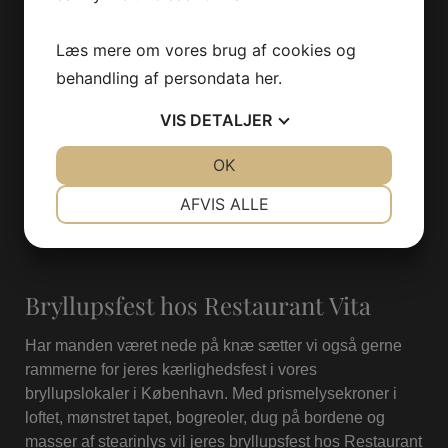
Læs mere om vores brug af cookies og
behandling af persondata
her
.
VIS
DETALJER
JA
NEJ
OK
JA
NEJ
NØDVENDIGE
PRÆFERENCER
AFVIS ALLE
JA
NEJ
JA
NEJ
MARKETING
STATISTIK
Bryllupsfest hos Restaurant Vita
Har manden været nede på knæ sætter vi også gerne
rammerne for jeres kærlighedsfest i vores
bryllupslokaler i København. Med prismelysekroner i
loftet, mønstret tapet, bogreoler, dug på bordene og
masser af stearinlys vil jeres bryllupsfest hos Restaurant