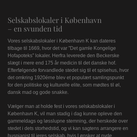
Selskabslokaler i København
– en svunden tid
Vores selskabslokaler i København K kan dateres
tilbage til 1669, hvor det var ”Det gamle Kongelige
Hofapoteks” lokaler. Herfra leverede den Beckerske
slægt i mere end 175 år medicin til det danske hof.
Efterfølgende forvandlede stedet sig til et spisehus, hvor
det omkring 1920érne blev et populært samlingspunkt
for den politiske og kulturelle elite, som mødtes til øl,
dansk mad og gode snakke.
Vælger man at holde fest i vores selskabslokaler i
København K, vil man stadig i dag kunne opleve den
gammeldags og løsslupne stemning, der herskede over
stedet i dets storhedstid, og vi kan sagtens arrangere en
huspianist til jeres selskab, hvis I ønsker at nyde