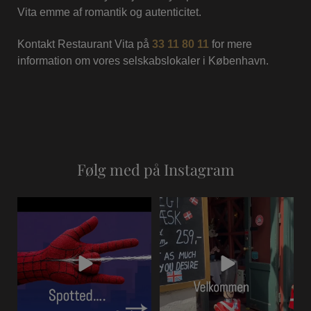
Vita emme af romantik og autenticitet.
Kontakt Restaurant Vita på
33 11 80 11
for mere
information om vores selskabslokaler i København.
Følg med på Instagram
Grab a table for your next
#visitcopenhagen
meal! #visitcopenhagen
...
#restaurantvita
#smørrebrød
...
1
0
8
0