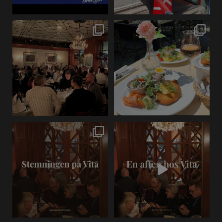
Endnu en smuk aften på
Sommer i København
Restaurant Vita.
smager bedst med et
Fyldt
...
godt
...
6
0
10
0
Stemningen på Vita. ✨
New visual post
Levende klaver,
...
4
0
5
0