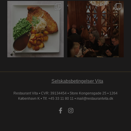
En aften hos Vita
Stemningen på Vita. ✨
begynder, før den første
...
Levende klaver,
...
8
0
5
0
ÅBNINGSTIDER
Selskabsbetingelser Vita
Restaurant Vita • CVR: 39134454 • Store Kongensgade 25 • 1264
Man – Tirs: 11.00 – 24.00
København K •
Tlf. +45 33 11 80 11
•
mail@restaurantvita.dk
Ons – Tors: 11.00 – 02.00
Fre – Lør: 11.00 – 05.00
Søndag: 11.00 – 24.00