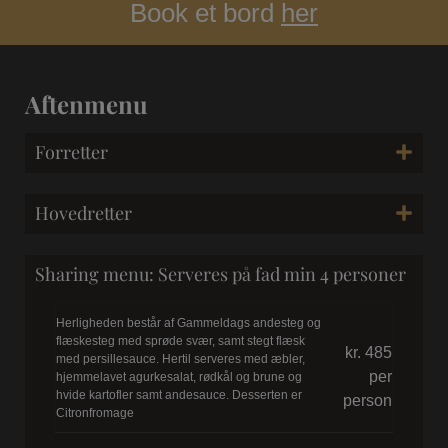
Book et bord
her
Aftenmenu
Forretter
Hovedretter
Sharing menu: Serveres på fad min 4 personer
Herligheden består af Gammeldags andesteg og
flæskesteg med sprøde svær, samt stegt flæsk
kr. 485
med persillesauce. Hertil serveres med æbler,
per
hjemmelavet agurkesalat, rødkål og brune og
hvide kartofler samt andesauce. Desserten er
person
Citronfromage