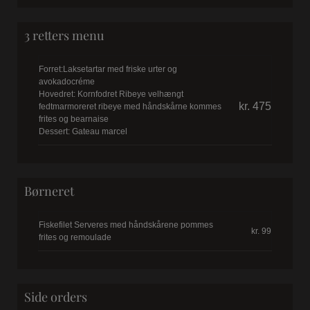
3 retters menu
Forret:Laksetartar med friske urter og
avokadocréme
Hovedret: Kornfodret Ribeye velhængt
kr. 475
fedtmarmoreret ribeye med håndskårne kommes
frites og bearnaise
Dessert: Gateau marcel
Børneret
Fiskefilet Serveres med håndskårene pommes
kr. 99
frites og remoulade
Side orders