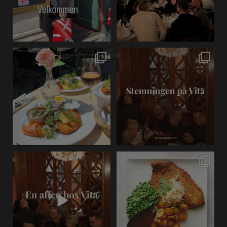
Sommer i København
Stemningen på Vita. ✨
smager bedst med et
Levende klaver,
...
godt
...
5
0
10
0
New visual post
En aften hos Vita
begynder, før den første
...
4
0
8
0