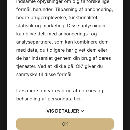
indsamle oplysninger om dig til forskellige
Crème brûlée
kr. 99
formål, herunder: Tilpasning af annoncering,
bedre brugeroplevelse, funktionalitet,
Rabarbercrumble med vaniljeparfait
kr. 109
statistik og marketing. Disse oplysninger
kan blive delt med annoncerings- og
analysepartnere, som kan kombinere dem
Drikkevarer
med data, du tidligere har givet dem eller
de har indsamlet gennem din brug af deres
kr. 47 / 69 /
Carlsberg Pilsner
85
tjenester. Ved at klikke på 'OK' giver du
samtykke til disse formål.
kr. 47 / 69 /
Tuborg Classic
85
Læs mere om vores brug af cookies og
Kronenburg blanc
kr. 78
behandling af persondata
her
.
Jacobsen Brown Ale
kr. 78
VIS
DETALJER
Nordic Gylden Bryg
kr. 65
JA
NEJ
OK
JA
NEJ
Grimbergen blonde
kr. 78