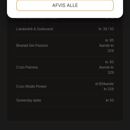
NØDVENDIGE
PRÆFERENCER
AFVIS ALLE
Jacobsen IPA
kr. 78
JA
NEJ
JA
NEJ
Grimbergen Double Ambre
kr. 78
MARKETING
STATISTIK
Læskedrik & Sodavand
kr. 39 / 50
kr. 85
Bluetail Gin Passion
/kande kr
329
kr. 85
Cozo Paloma
/kande kr
329
kl.85/kande
Cozo Mojito Flower
kr 329
Somersby æble
kr 55