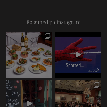
Følg med på Instagram
Hvor skal firmaets
Grab a table for your next
julefrokost holdes i 2026?
meal! #visitcopenhagen
...
...
1
0
5
0
#visitcopenhagen
Endnu en smuk aften på
#restaurantvita
Restaurant Vita.
#smørrebrød
...
Fyldt
...
9
0
7
0