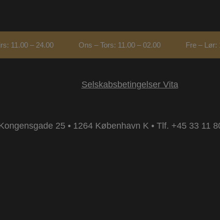
rs: 11.00 – 24.00
Ons – Tors: 11.00 – 02.00
Fre – Lør:
Selskabsbetingelser Vita
e Kongensgade 25 • 1264 København K •
Tlf. +45 33 11 8