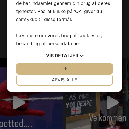
de har indsamlet gennem din brug af deres
tjenester. Ved at klikke på 'OK' giver du
samtykke til disse formål.
Læs mere om vores brug af cookies og
Følg med på Instagram
behandling af persondata
her
.
VIS
DETALJER
or your next meal! #visitcopenhagen
...
#visitcopenhagen #restaurantvita 
1
0
9
0
JA
NEJ
OK
JA
NEJ
NØDVENDIGE
PRÆFERENCER
AFVIS ALLE
JA
NEJ
JA
NEJ
MARKETING
STATISTIK