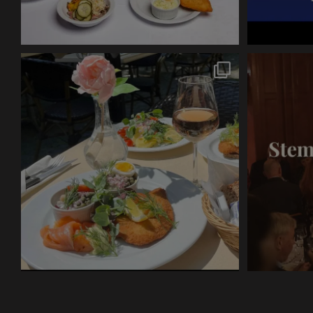
Sommer i København smager bedst med et godt
...
10
0