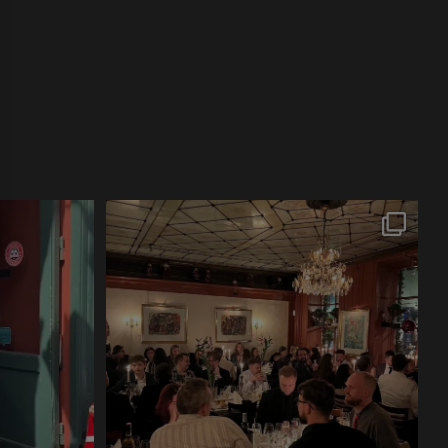
#smørrebrød
...
Endnu en smuk aften på Restaurant Vita.
Fyldt
...
7
0