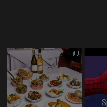
Hvor skal firmaets julefrokost holdes i 2026?
Grab a table f
...
0
0