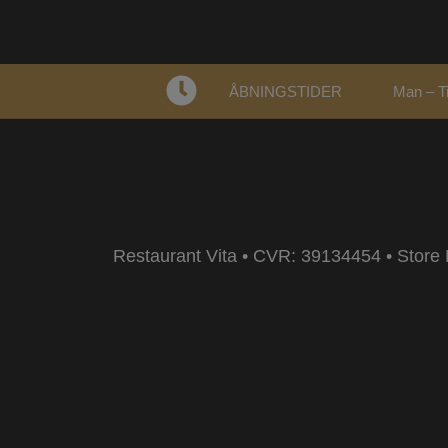
ÅBNINGSTIDER
Man – Ti
Restaurant Vita • CVR: 39134454 • Stor