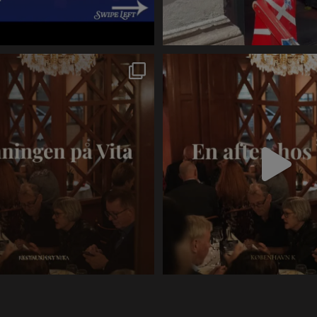
Stemningen på Vita. ✨
New visual post
Levende klaver,
...
4
0
5
0