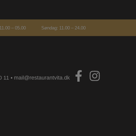
 11.00 – 05.00
Søndag: 11.00 – 24.00
0 11
•
mail@restaurantvita.dk