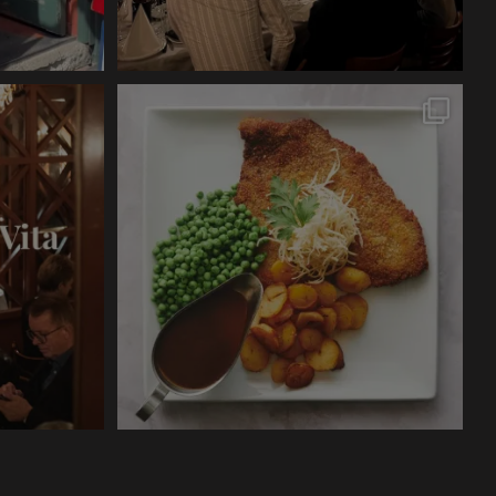
En aften hos Vita begynder, før den første
...
8
0